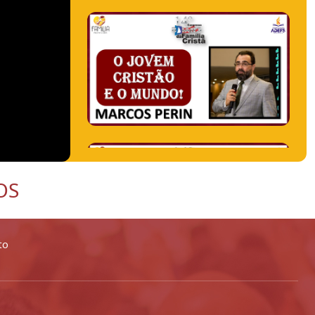
OS
to