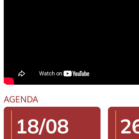
AGENDA
18/08
2