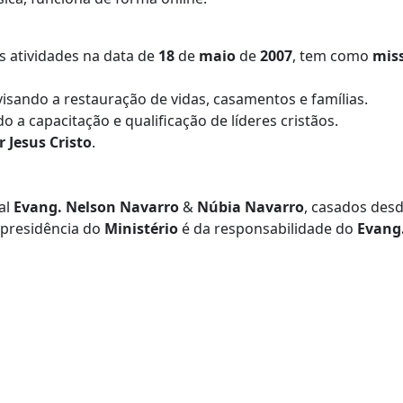
as atividades na data de
18
de
maio
de
2007
, tem como
mis
visando a restauração de vidas, casamentos e famílias.
o a capacitação e qualificação de líderes cristãos.
 Jesus Cristo
.
al
Evang. Nelson Navarro
&
Núbia Navarro
, casados desd
A presidência do
Ministério
é da responsabilidade do
Evang