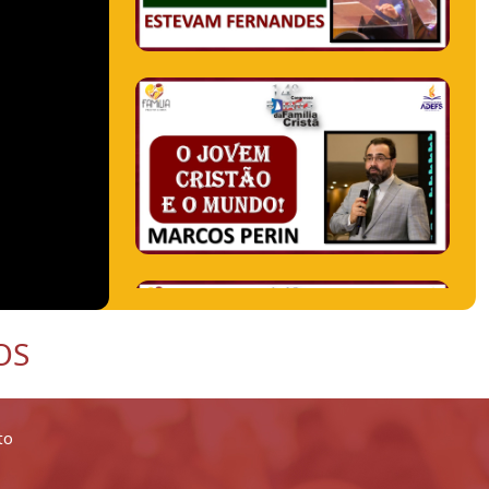
OS
to