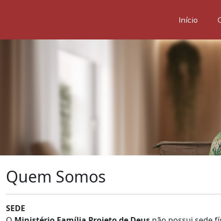
Início
Quem Somos
SEDE
O
Ministério Família Projeto de Deus
não possui sede fí