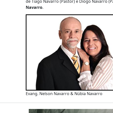
de Tiago Navarro (Pastor) e Diogo Navarro (P
Navarro
.
Evang. Nelson Navarro & Núbia Navarro