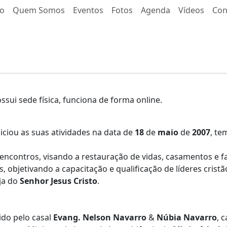
io
Quem Somos
Eventos
Fotos
Agenda
Vídeos
Con
ssui sede física, funciona de forma online.
niciou as suas atividades na data de
18
de
maio
de
2007
, t
encontros, visando a restauração de vidas, casamentos e f
, objetivando a capacitação e qualificação de líderes cristã
eja do
Senhor Jesus Cristo
.
ido pelo casal
Evang. Nelson Navarro
&
Núbia Navarro
, 