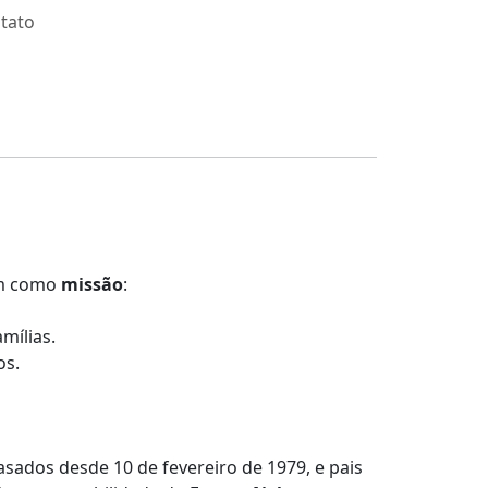
tato
em como
missão
:
amílias.
os.
casados desde 10 de fevereiro de 1979, e pais